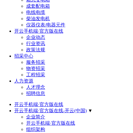
成套配电箱
电线电缆
柴油发电机
仪器仪表/电器元件
开云手机端·官方版在线
企业动态
行业资讯
政策法规
招采中心
服务招采
物资招采
工程招采
人力资源
人才理念
招聘信息
开云手机端·官方版在线
开云手机端·官方版在线-开云(中国)
▼
企业简介
开云手机端·官方版在线
组织架构