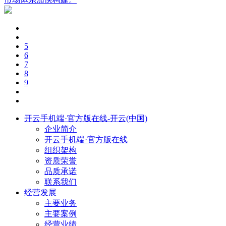
5
6
7
8
9
开云手机端·官方版在线-开云(中国)
企业简介
开云手机端·官方版在线
组织架构
资质荣誉
品质承诺
联系我们
经营发展
主要业务
主要案例
经营业绩