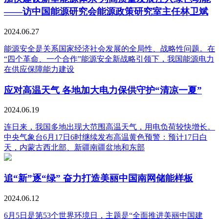
——访中国能源研究会能源政策研究室主任林卫斌
2024.06.27
能源安全是关系国家经济社会发展的全局性、战略性问题。在
“四个革命、一个合作”能源安全新战略引领下，我国能源电力
在供应保障能力建设
应对高温天气 各地加大电力保供守护“清凉一夏”
2024.06.19
连日来，我国多地出现大范围高温天气，用电负荷较快增长。
中央气象台6月17日6时继续发布高温黄色预警：预计17日白
天，内蒙古西北部、新疆南疆盆地和东部
追“新”逐“绿” 奋力打造美丽中国南网储能样板
2024.06.12
6月5日是第53个世界环境日，主题是“全面推进美丽中国建