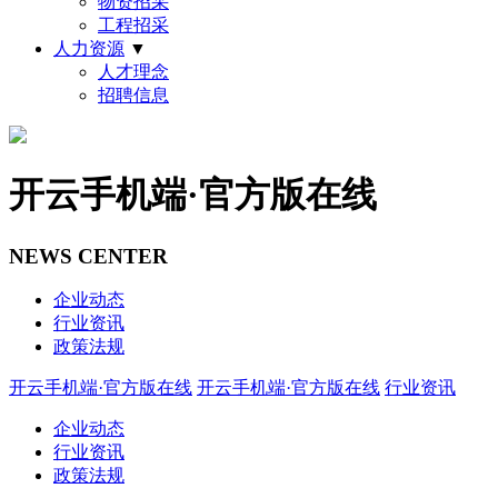
物资招采
工程招采
人力资源
▼
人才理念
招聘信息
开云手机端·官方版在线
NEWS CENTER
企业动态
行业资讯
政策法规
开云手机端·官方版在线
开云手机端·官方版在线
行业资讯
企业动态
行业资讯
政策法规