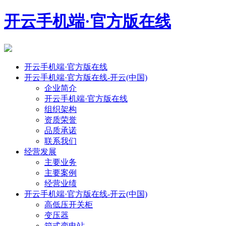
开云手机端·官方版在线
开云手机端·官方版在线
开云手机端·官方版在线-开云(中国)
企业简介
开云手机端·官方版在线
组织架构
资质荣誉
品质承诺
联系我们
经营发展
主要业务
主要案例
经营业绩
开云手机端·官方版在线-开云(中国)
高低压开关柜
变压器
箱式变电站