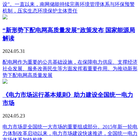
设”。一直以来，南网储能持续完善环境管理体系与环保预警
机制，压实生态环境保护主体责任
“新形势下配电网高质量发展”政策发布 国家能源局
解读
2024.05.31
配电网作为重要的公共基础设施，在保障电力供应、支撑经济
社会发展、服务改善民生等方面发挥着重要作用。为推动新形
势下配电网高质量发展
《电力市场运行基本规则》助力建设全国统一电力
市场
2024.05.23
电力市场是全国统一大市场的重要组成部分。2015年新一轮电
力体制改革启动以来，电力市场建设快速推进，全国统一电力
市场体系加快构建。