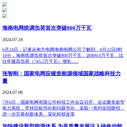
海南电网统调负荷首次突破800万千瓦
2024.07.18
6月24日，记者从南方电网海南电网公司了解到，6月22日0时
16分，海南统调负荷首次突破800万千瓦，达809.6万千瓦，比
往年最高负荷（745.2万千瓦）增长......
张智刚：国家电网应锻造能源领域国家战略科技力
量
2024.07.08
7月6日，国家电网有限公司科技工作会议召开。会议聚焦新型
电力系统，坚持目标导向和问题导向，采取一系列实招硬招，
进一步完善创新体系、深化科研改革
加快建设新型能源体系 为高质量发展注入绿色动能