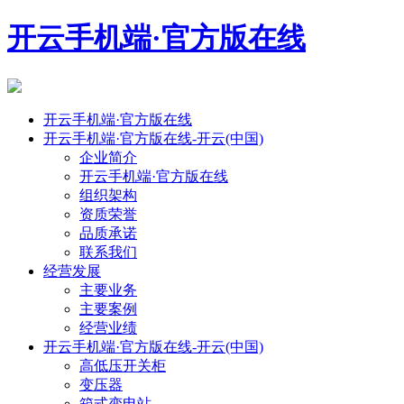
开云手机端·官方版在线
开云手机端·官方版在线
开云手机端·官方版在线-开云(中国)
企业简介
开云手机端·官方版在线
组织架构
资质荣誉
品质承诺
联系我们
经营发展
主要业务
主要案例
经营业绩
开云手机端·官方版在线-开云(中国)
高低压开关柜
变压器
箱式变电站