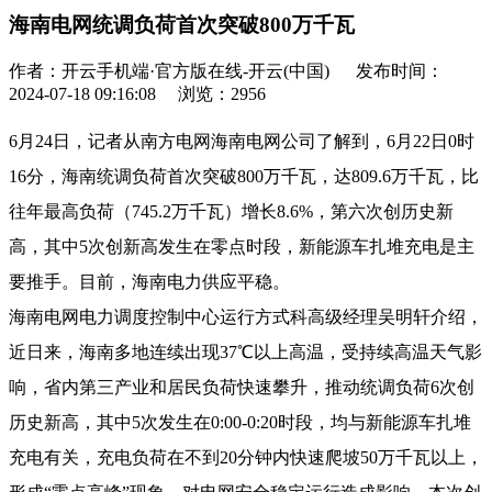
海南电网统调负荷首次突破800万千瓦
作者：开云手机端·官方版在线-开云(中国) 发布时间：
2024-07-18 09:16:08 浏览：2956
6月24日，记者从南方电网海南电网公司了解到，6月22日0时
16分，海南统调负荷首次突破800万千瓦，达809.6万千瓦，比
往年最高负荷（745.2万千瓦）增长8.6%，第六次创历史新
高，其中5次创新高发生在零点时段，新能源车扎堆充电是主
要推手。目前，海南电力供应平稳。
海南电网电力调度控制中心运行方式科高级经理吴明轩介绍，
近日来，海南多地连续出现37℃以上高温，受持续高温天气影
响，省内第三产业和居民负荷快速攀升，推动统调负荷6次创
历史新高，其中5次发生在0:00-0:20时段，均与新能源车扎堆
充电有关，充电负荷在不到20分钟内快速爬坡50万千瓦以上，