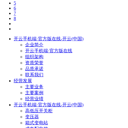
5
6
7
8
开云手机端·官方版在线-开云(中国)
企业简介
开云手机端·官方版在线
组织架构
资质荣誉
品质承诺
联系我们
经营发展
主要业务
主要案例
经营业绩
开云手机端·官方版在线-开云(中国)
高低压开关柜
变压器
箱式变电站