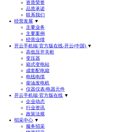
资质荣誉
品质承诺
联系我们
经营发展
▼
主要业务
主要案例
经营业绩
开云手机端·官方版在线-开云(中国)
▼
高低压开关柜
变压器
箱式变电站
成套配电箱
电线电缆
柴油发电机
仪器仪表/电器元件
开云手机端·官方版在线
▼
企业动态
行业资讯
政策法规
招采中心
▼
服务招采