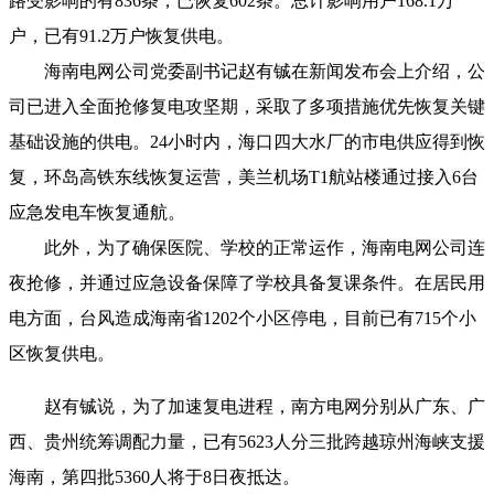
路受影响的有836条，已恢复602条。总计影响用户168.1万
户，已有91.2万户恢复供电。
海南电网公司党委副书记赵有铖在新闻发布会上介绍，公
司已进入全面抢修复电攻坚期，采取了多项措施优先恢复关键
基础设施的供电。24小时内，海口四大水厂的市电供应得到恢
复，环岛高铁东线恢复运营，美兰机场T1航站楼通过接入6台
应急发电车恢复通航。
此外，为了确保医院、学校的正常运作，海南电网公司连
夜抢修，并通过应急设备保障了学校具备复课条件。在居民用
电方面，台风造成海南省1202个小区停电，目前已有715个小
区恢复供电。
赵有铖说，为了加速复电进程，南方电网分别从广东、广
西、贵州统筹调配力量，已有5623人分三批跨越琼州海峡支援
海南，第四批5360人将于8日夜抵达。