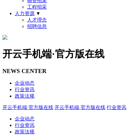
物资招采
工程招采
人力资源
▼
人才理念
招聘信息
开云手机端·官方版在线
NEWS CENTER
企业动态
行业资讯
政策法规
开云手机端·官方版在线
开云手机端·官方版在线
行业资讯
企业动态
行业资讯
政策法规