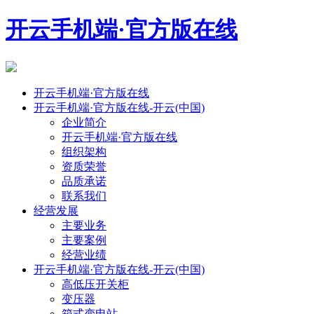
开云手机端·官方版在线
开云手机端·官方版在线
开云手机端·官方版在线-开云(中国)
企业简介
开云手机端·官方版在线
组织架构
资质荣誉
品质承诺
联系我们
经营发展
主要业务
主要案例
经营业绩
开云手机端·官方版在线-开云(中国)
高低压开关柜
变压器
箱式变电站