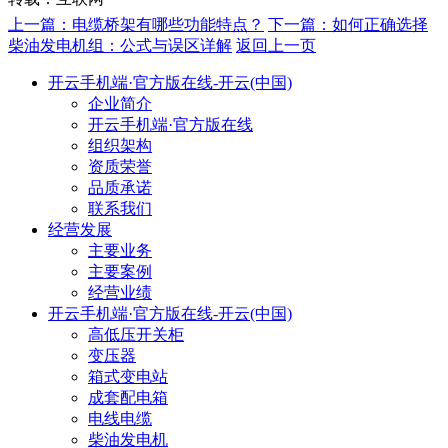
上一篇：
电缆桥架有哪些功能特点？
下一篇：
如何正确选择
柴油发电机组：公式与误区详解
返回上一页
开云手机端·官方版在线-开云(中国)
企业简介
开云手机端·官方版在线
组织架构
资质荣誉
品质承诺
联系我们
经营发展
主要业务
主要案例
经营业绩
开云手机端·官方版在线-开云(中国)
高低压开关柜
变压器
箱式变电站
成套配电箱
电线电缆
柴油发电机