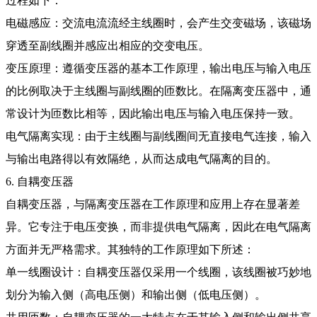
过程如下：
电磁感应：交流电流流经主线圈时，会产生交变磁场，该磁场
穿透至副线圈并感应出相应的交变电压。
变压原理：遵循变压器的基本工作原理，输出电压与输入电压
的比例取决于主线圈与副线圈的匝数比。在隔离变压器中，通
常设计为匝数比相等，因此输出电压与输入电压保持一致。
电气隔离实现：由于主线圈与副线圈间无直接电气连接，输入
与输出电路得以有效隔绝，从而达成电气隔离的目的。
6. 自耦变压器
自耦变压器，与隔离变压器在工作原理和应用上存在显著差
异。它专注于电压变换，而非提供电气隔离，因此在电气隔离
方面并无严格需求。其独特的工作原理如下所述：
单一线圈设计：自耦变压器仅采用一个线圈，该线圈被巧妙地
划分为输入侧（高电压侧）和输出侧（低电压侧）。