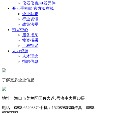
仪器仪表/电器元件
开云手机端·官方版在线
企业动态
行业资讯
政策法规
招采中心
服务招采
物资招采
工程招采
人力资源
人才理念
招聘信息
了解更多企业信息
地址：海口市美兰区国兴大道5号海南大厦10层
电话：0898-65203379
手机：15208986366
传真：0898-
65203383