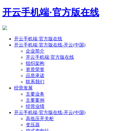
开云手机端·官方版在线
开云手机端·官方版在线
开云手机端·官方版在线-开云(中国)
企业简介
开云手机端·官方版在线
组织架构
资质荣誉
品质承诺
联系我们
经营发展
主要业务
主要案例
经营业绩
开云手机端·官方版在线-开云(中国)
高低压开关柜
变压器
箱式变电站