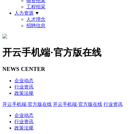
物资招采
工程招采
人力资源
▼
人才理念
招聘信息
开云手机端·官方版在线
NEWS CENTER
企业动态
行业资讯
政策法规
开云手机端·官方版在线
开云手机端·官方版在线
行业资讯
企业动态
行业资讯
政策法规