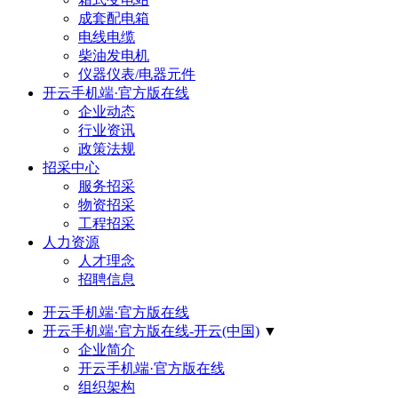
成套配电箱
电线电缆
柴油发电机
仪器仪表/电器元件
开云手机端·官方版在线
企业动态
行业资讯
政策法规
招采中心
服务招采
物资招采
工程招采
人力资源
人才理念
招聘信息
开云手机端·官方版在线
开云手机端·官方版在线-开云(中国)
▼
企业简介
开云手机端·官方版在线
组织架构