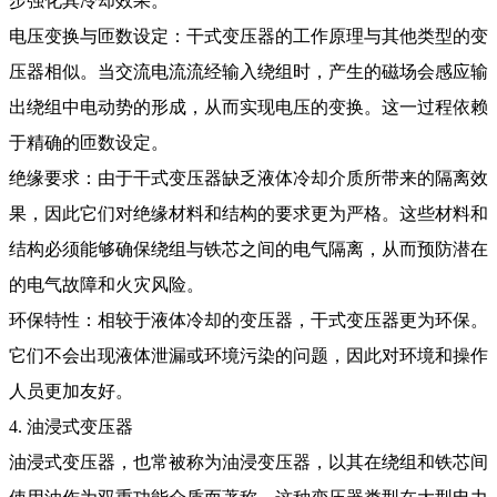
步强化其冷却效果。
电压变换与匝数设定：干式变压器的工作原理与其他类型的变
压器相似。当交流电流流经输入绕组时，产生的磁场会感应输
出绕组中电动势的形成，从而实现电压的变换。这一过程依赖
于精确的匝数设定。
绝缘要求：由于干式变压器缺乏液体冷却介质所带来的隔离效
果，因此它们对绝缘材料和结构的要求更为严格。这些材料和
结构必须能够确保绕组与铁芯之间的电气隔离，从而预防潜在
的电气故障和火灾风险。
环保特性：相较于液体冷却的变压器，干式变压器更为环保。
它们不会出现液体泄漏或环境污染的问题，因此对环境和操作
人员更加友好。
4. 油浸式变压器
油浸式变压器，也常被称为油浸变压器，以其在绕组和铁芯间