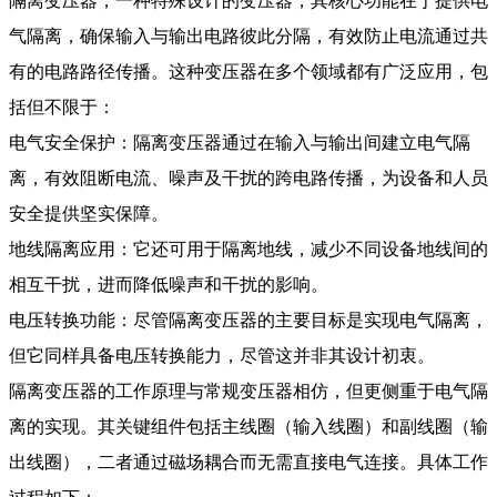
隔离变压器，一种特殊设计的变压器，其核心功能在于提供电
气隔离，确保输入与输出电路彼此分隔，有效防止电流通过共
有的电路路径传播。这种变压器在多个领域都有广泛应用，包
括但不限于：
电气安全保护：隔离变压器通过在输入与输出间建立电气隔
离，有效阻断电流、噪声及干扰的跨电路传播，为设备和人员
安全提供坚实保障。
地线隔离应用：它还可用于隔离地线，减少不同设备地线间的
相互干扰，进而降低噪声和干扰的影响。
电压转换功能：尽管隔离变压器的主要目标是实现电气隔离，
但它同样具备电压转换能力，尽管这并非其设计初衷。
隔离变压器的工作原理与常规变压器相仿，但更侧重于电气隔
离的实现。其关键组件包括主线圈（输入线圈）和副线圈（输
出线圈），二者通过磁场耦合而无需直接电气连接。具体工作