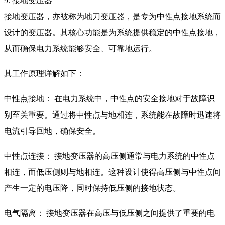
9. 接地变压器
接地变压器，亦被称为地刀变压器，是专为中性点接地系统而
设计的变压器。其核心功能是为系统提供稳定的中性点接地，
从而确保电力系统能够安全、可靠地运行。
其工作原理详解如下：
中性点接地： 在电力系统中，中性点的安全接地对于故障识
别至关重要。通过将中性点与地相连，系统能在故障时迅速将
电流引导回地，确保安全。
中性点连接： 接地变压器的高压侧通常与电力系统的中性点
相连，而低压侧则与地相连。这种设计使得高压侧与中性点间
产生一定的电压降，同时保持低压侧的接地状态。
电气隔离： 接地变压器在高压与低压侧之间提供了重要的电