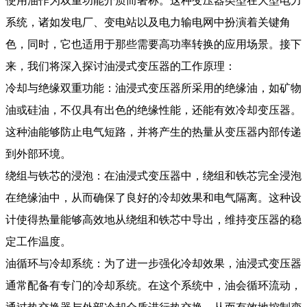
使用油作为双重功能介质而著称。这种变压器类型在大型电力
系统，诸如发电厂、变电站以及电力输电网中扮演着关键角
色，同时，它也适用于那些需要高功率转换的应用场景。接下
来，我们将深入探讨油浸式变压器的工作原理：
冷却与绝缘双重功能：油浸式变压器所采用的绝缘油，如矿物
油或硅油，不仅具有出色的绝缘性能，还能有效冷却变压器。
这种油能够防止电气短路，并将产生的热量从变压器内部传递
到外部环境。
绕组与铁芯的浸泡：在油浸式变压器中，绕组和铁芯完全浸泡
在绝缘油中，从而确保了良好的冷却效果和电气隔离。这种设
计使得热量能够高效地从绕组和铁芯中导出，维持变压器的稳
定工作温度。
油循环与冷却系统：为了进一步强化冷却效果，油浸式变压器
通常配备有专门的冷却系统。在这个系统中，油会循环流动，