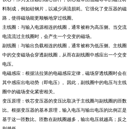
料制成，例如硅钢片，以减少涡流损耗。它强化了变压器的磁
路，使得磁场能更顺畅地穿过线圈。
主线圈：与输入电源相连的线圈，通常被称为高压侧。当交流
电流流过主线圈时，会产生一个交变的磁场。
副线圈：与输出负载相连的线圈，通常被称为低压侧。主线圈
中的交变磁场会穿透副线圈，从而在副线圈中感应出一个交变
电压。
电磁感应：根据法拉第的电磁感应定律，磁场穿透线圈时会在
其中感应出电动势（即电压）。因此，副线圈中的电压与主线
圈中的磁场变化紧密相关。
变压原理：铁芯变压器的变压比取决于主线圈与副线圈的匝数
比。根据变压器的基本原理，输入电压与输出电压的比例正是
基于这一匝数比。匝数在副线圈越多，输出电压就越高；反之
则越低。