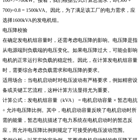
100×7=700kW。接着，我们根据公式计算总需求，即(500 +
700)÷0.8 = 1500kVA。因此，为了满足该工厂的电力需求，应
选择1600kVA的发电机组。
电压降校验
在确定发电机组容量时，还需考虑电压降的影响。电压降是指
从电源端到负载端的电压变化。如果电压降过大，可能会影响
电机的正常运行和负载的稳定性。因此，在计算发电机组容量
时，需要综合考虑负载需求和电压降的要求。
适用场合：当电机启动时对电压波动有严格要求，例如精密设
备或关键工艺流程，这种计算方法显得尤为重要。
计算公式：发电机组容量（kVA） = 电机启动容量 × 暂态电抗
÷ 允许电压降比例。其中，电机启动容量反映了电机启动时所
需的能量，暂态电抗描述了电力系统在电机启动时的暂态反
应，而允许电压降比例则规定了可接受的电压波动范围。