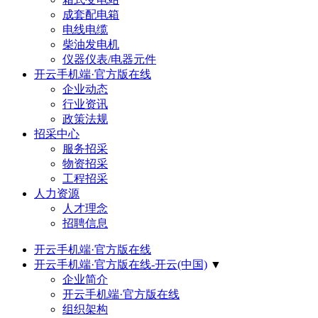
成套配电箱
电线电缆
柴油发电机
仪器仪表/电器元件
开云手机端·官方版在线
企业动态
行业资讯
政策法规
招采中心
服务招采
物资招采
工程招采
人力资源
人才理念
招聘信息
开云手机端·官方版在线
开云手机端·官方版在线-开云(中国)
▼
企业简介
开云手机端·官方版在线
组织架构