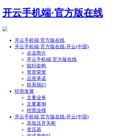
开云手机端·官方版在线
开云手机端·官方版在线
开云手机端·官方版在线-开云(中国)
企业简介
开云手机端·官方版在线
组织架构
资质荣誉
品质承诺
联系我们
经营发展
主要业务
主要案例
经营业绩
开云手机端·官方版在线-开云(中国)
高低压开关柜
变压器
箱式变电站