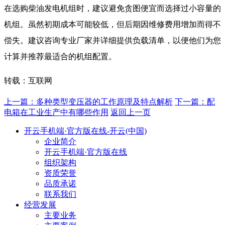
在选购柴油发电机组时，建议避免贪图便宜而选择过小容量的
机组。虽然初期成本可能较低，但后期因维修费用增加而得不
偿失。建议咨询专业厂家并详细提供负载清单，以便他们为您
计算并推荐最适合的机组配置。
转载：互联网
上一篇：
多种类型变压器的工作原理及特点解析
下一篇：
配
电箱在工业生产中有哪些作用
返回上一页
开云手机端·官方版在线-开云(中国)
企业简介
开云手机端·官方版在线
组织架构
资质荣誉
品质承诺
联系我们
经营发展
主要业务