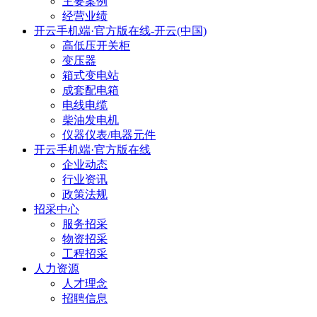
主要案例
经营业绩
开云手机端·官方版在线-开云(中国)
高低压开关柜
变压器
箱式变电站
成套配电箱
电线电缆
柴油发电机
仪器仪表/电器元件
开云手机端·官方版在线
企业动态
行业资讯
政策法规
招采中心
服务招采
物资招采
工程招采
人力资源
人才理念
招聘信息