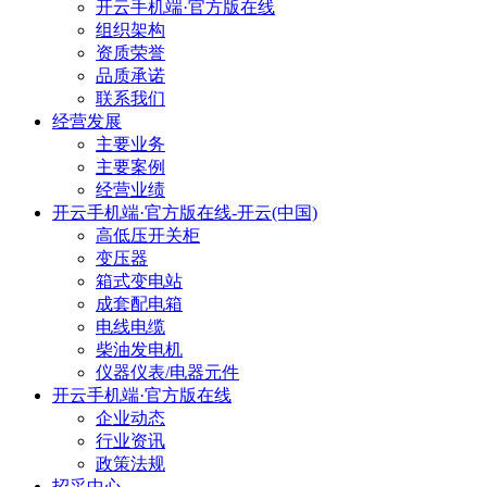
开云手机端·官方版在线
组织架构
资质荣誉
品质承诺
联系我们
经营发展
主要业务
主要案例
经营业绩
开云手机端·官方版在线-开云(中国)
高低压开关柜
变压器
箱式变电站
成套配电箱
电线电缆
柴油发电机
仪器仪表/电器元件
开云手机端·官方版在线
企业动态
行业资讯
政策法规
招采中心