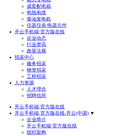
成套配电箱
电线电缆
柴油发电机
仪器仪表/电器元件
开云手机端·官方版在线
企业动态
行业资讯
政策法规
招采中心
服务招采
物资招采
工程招采
人力资源
人才理念
招聘信息
开云手机端·官方版在线
开云手机端·官方版在线-开云(中国)
▼
企业简介
开云手机端·官方版在线
组织架构