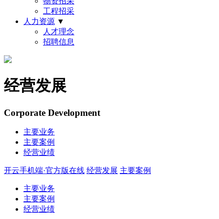
物资招采
工程招采
人力资源
▼
人才理念
招聘信息
经营发展
Corporate Development
主要业务
主要案例
经营业绩
开云手机端·官方版在线
经营发展
主要案例
主要业务
主要案例
经营业绩