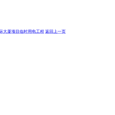
际大厦项目临时用电工程
返回上一页