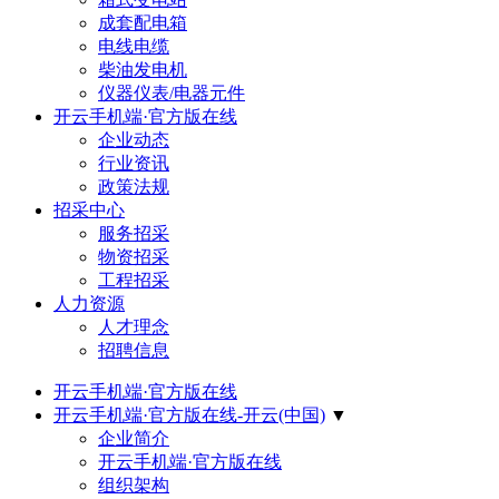
成套配电箱
电线电缆
柴油发电机
仪器仪表/电器元件
开云手机端·官方版在线
企业动态
行业资讯
政策法规
招采中心
服务招采
物资招采
工程招采
人力资源
人才理念
招聘信息
开云手机端·官方版在线
开云手机端·官方版在线-开云(中国)
▼
企业简介
开云手机端·官方版在线
组织架构