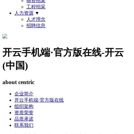
物资招采
工程招采
人力资源
▼
人才理念
招聘信息
开云手机端·官方版在线-开云
(中国)
about centric
企业简介
开云手机端·官方版在线
组织架构
资质荣誉
品质承诺
联系我们