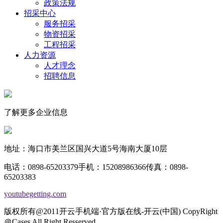
政策法规
招采中心
服务招采
物资招采
工程招采
人力资源
人才理念
招聘信息
了解更多企业信息
地址：海口市美兰区国兴大道5号海南大厦10层
电话：0898-65203379
手机：15208986366
传真：0898-
65203383
youtubegetting.com
版权所有@2011开云手机端·官方版在线-开云(中国) CopyRight
＠Cases All Right Resserved