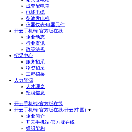
成套配电箱
电线电缆
柴油发电机
仪器仪表/电器元件
开云手机端·官方版在线
企业动态
行业资讯
政策法规
招采中心
服务招采
物资招采
工程招采
人力资源
人才理念
招聘信息
开云手机端·官方版在线
开云手机端·官方版在线-开云(中国)
▼
企业简介
开云手机端·官方版在线
组织架构