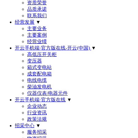
资质荣誉
品质承诺
联系我们
经营发展
▼
主要业务
主要案例
经营业绩
开云手机端·官方版在线-开云(中国)
▼
高低压开关柜
变压器
箱式变电站
成套配电箱
电线电缆
柴油发电机
仪器仪表/电器元件
开云手机端·官方版在线
▼
企业动态
行业资讯
政策法规
招采中心
▼
服务招采