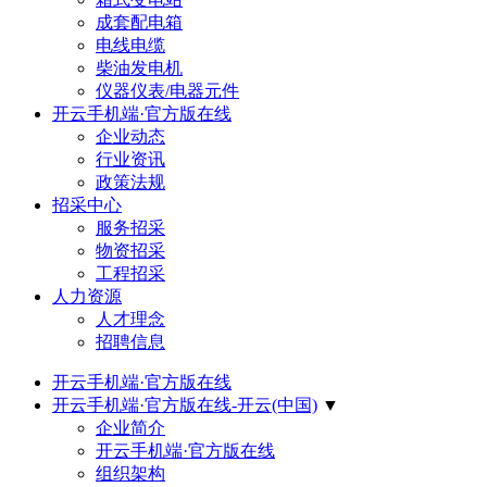
成套配电箱
电线电缆
柴油发电机
仪器仪表/电器元件
开云手机端·官方版在线
企业动态
行业资讯
政策法规
招采中心
服务招采
物资招采
工程招采
人力资源
人才理念
招聘信息
开云手机端·官方版在线
开云手机端·官方版在线-开云(中国)
▼
企业简介
开云手机端·官方版在线
组织架构