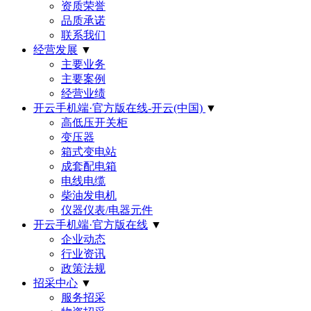
资质荣誉
品质承诺
联系我们
经营发展
▼
主要业务
主要案例
经营业绩
开云手机端·官方版在线-开云(中国)
▼
高低压开关柜
变压器
箱式变电站
成套配电箱
电线电缆
柴油发电机
仪器仪表/电器元件
开云手机端·官方版在线
▼
企业动态
行业资讯
政策法规
招采中心
▼
服务招采