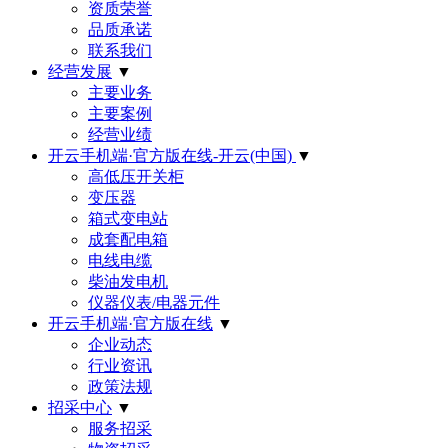
资质荣誉
品质承诺
联系我们
经营发展
▼
主要业务
主要案例
经营业绩
开云手机端·官方版在线-开云(中国)
▼
高低压开关柜
变压器
箱式变电站
成套配电箱
电线电缆
柴油发电机
仪器仪表/电器元件
开云手机端·官方版在线
▼
企业动态
行业资讯
政策法规
招采中心
▼
服务招采