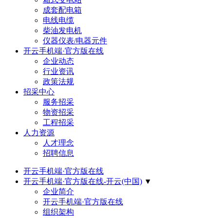
成套配电箱
电线电缆
柴油发电机
仪器仪表/电器元件
开云手机端·官方版在线
企业动态
行业资讯
政策法规
招采中心
服务招采
物资招采
工程招采
人力资源
人才理念
招聘信息
开云手机端·官方版在线
开云手机端·官方版在线-开云(中国)
▼
企业简介
开云手机端·官方版在线
组织架构