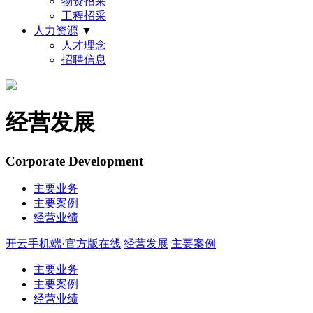
物资招采
工程招采
人力资源
▼
人才理念
招聘信息
经营发展
Corporate Development
主要业务
主要案例
经营业绩
开云手机端·官方版在线
经营发展
主要案例
主要业务
主要案例
经营业绩