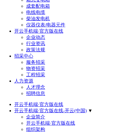
成套配电箱
电线电缆
柴油发电机
仪器仪表/电器元件
开云手机端·官方版在线
企业动态
行业资讯
政策法规
招采中心
服务招采
物资招采
工程招采
人力资源
人才理念
招聘信息
开云手机端·官方版在线
开云手机端·官方版在线-开云(中国)
▼
企业简介
开云手机端·官方版在线
组织架构