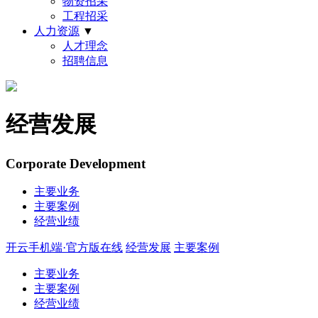
物资招采
工程招采
人力资源
▼
人才理念
招聘信息
经营发展
Corporate Development
主要业务
主要案例
经营业绩
开云手机端·官方版在线
经营发展
主要案例
主要业务
主要案例
经营业绩