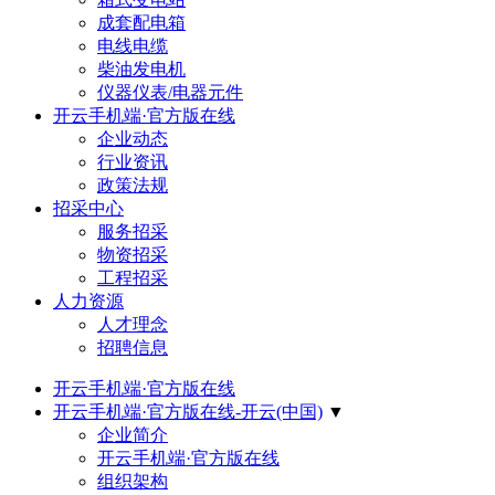
成套配电箱
电线电缆
柴油发电机
仪器仪表/电器元件
开云手机端·官方版在线
企业动态
行业资讯
政策法规
招采中心
服务招采
物资招采
工程招采
人力资源
人才理念
招聘信息
开云手机端·官方版在线
开云手机端·官方版在线-开云(中国)
▼
企业简介
开云手机端·官方版在线
组织架构