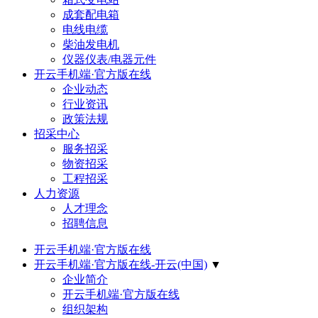
成套配电箱
电线电缆
柴油发电机
仪器仪表/电器元件
开云手机端·官方版在线
企业动态
行业资讯
政策法规
招采中心
服务招采
物资招采
工程招采
人力资源
人才理念
招聘信息
开云手机端·官方版在线
开云手机端·官方版在线-开云(中国)
▼
企业简介
开云手机端·官方版在线
组织架构