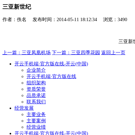
三亚新世纪
作者：佚名 发布时间：2014-05-11 18:12:34 浏览：3490
三亚新
上一篇：
三亚凤凰机场
下一篇：
三亚四季花园
返回上一页
开云手机端·官方版在线-开云(中国)
企业简介
开云手机端·官方版在线
组织架构
资质荣誉
品质承诺
联系我们
经营发展
主要业务
主要案例
经营业绩
开云手机端·官方版在线-开云(中国)