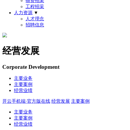
物资招采
工程招采
人力资源
▼
人才理念
招聘信息
经营发展
Corporate Development
主要业务
主要案例
经营业绩
开云手机端·官方版在线
经营发展
主要案例
主要业务
主要案例
经营业绩