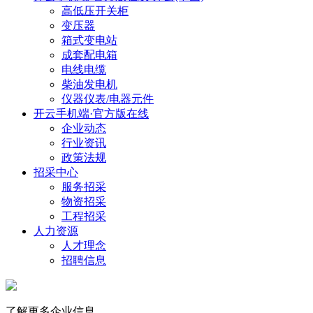
高低压开关柜
变压器
箱式变电站
成套配电箱
电线电缆
柴油发电机
仪器仪表/电器元件
开云手机端·官方版在线
企业动态
行业资讯
政策法规
招采中心
服务招采
物资招采
工程招采
人力资源
人才理念
招聘信息
了解更多企业信息