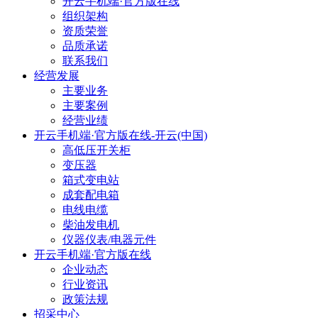
开云手机端·官方版在线
组织架构
资质荣誉
品质承诺
联系我们
经营发展
主要业务
主要案例
经营业绩
开云手机端·官方版在线-开云(中国)
高低压开关柜
变压器
箱式变电站
成套配电箱
电线电缆
柴油发电机
仪器仪表/电器元件
开云手机端·官方版在线
企业动态
行业资讯
政策法规
招采中心