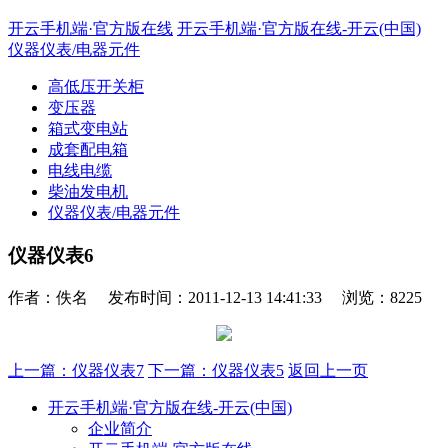
开云手机端·官方版在线
开云手机端·官方版在线-开云(中国)
仪器仪表/电器元件
高低压开关柜
变压器
箱式变电站
成套配电箱
电线电缆
柴油发电机
仪器仪表/电器元件
仪器仪表6
作者：佚名 发布时间：2011-12-13 14:41:33 浏览：8225
上一篇：
仪器仪表7
下一篇：
仪器仪表5
返回上一页
开云手机端·官方版在线-开云(中国)
企业简介