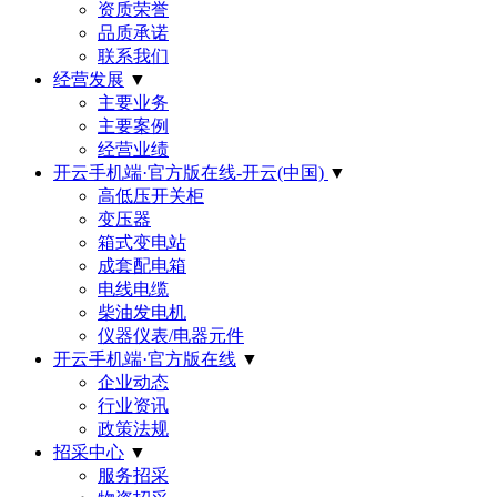
资质荣誉
品质承诺
联系我们
经营发展
▼
主要业务
主要案例
经营业绩
开云手机端·官方版在线-开云(中国)
▼
高低压开关柜
变压器
箱式变电站
成套配电箱
电线电缆
柴油发电机
仪器仪表/电器元件
开云手机端·官方版在线
▼
企业动态
行业资讯
政策法规
招采中心
▼
服务招采