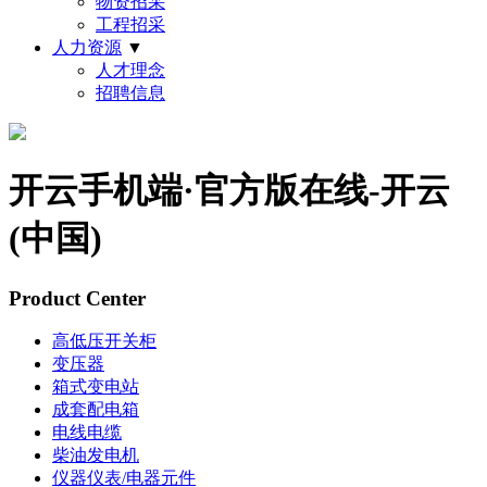
物资招采
工程招采
人力资源
▼
人才理念
招聘信息
开云手机端·官方版在线-开云
(中国)
Product Center
高低压开关柜
变压器
箱式变电站
成套配电箱
电线电缆
柴油发电机
仪器仪表/电器元件