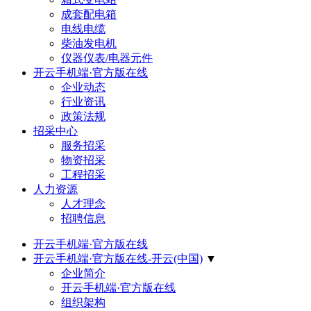
成套配电箱
电线电缆
柴油发电机
仪器仪表/电器元件
开云手机端·官方版在线
企业动态
行业资讯
政策法规
招采中心
服务招采
物资招采
工程招采
人力资源
人才理念
招聘信息
开云手机端·官方版在线
开云手机端·官方版在线-开云(中国)
▼
企业简介
开云手机端·官方版在线
组织架构