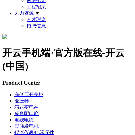
物资招采
工程招采
人力资源
▼
人才理念
招聘信息
开云手机端·官方版在线-开云
(中国)
Product Center
高低压开关柜
变压器
箱式变电站
成套配电箱
电线电缆
柴油发电机
仪器仪表/电器元件