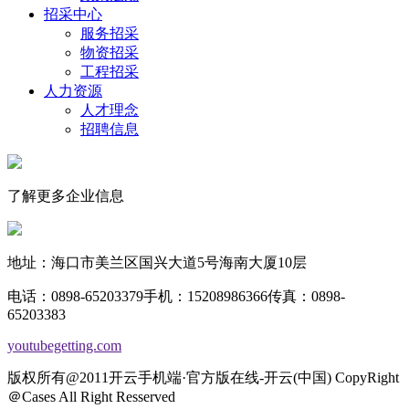
招采中心
服务招采
物资招采
工程招采
人力资源
人才理念
招聘信息
了解更多企业信息
地址：海口市美兰区国兴大道5号海南大厦10层
电话：0898-65203379
手机：15208986366
传真：0898-
65203383
youtubegetting.com
版权所有@2011开云手机端·官方版在线-开云(中国) CopyRight
＠Cases All Right Resserved