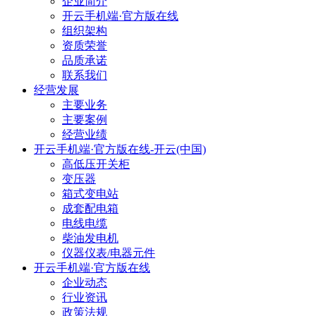
企业简介
开云手机端·官方版在线
组织架构
资质荣誉
品质承诺
联系我们
经营发展
主要业务
主要案例
经营业绩
开云手机端·官方版在线-开云(中国)
高低压开关柜
变压器
箱式变电站
成套配电箱
电线电缆
柴油发电机
仪器仪表/电器元件
开云手机端·官方版在线
企业动态
行业资讯
政策法规