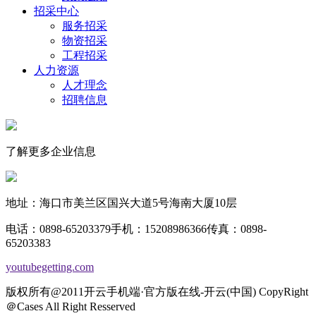
招采中心
服务招采
物资招采
工程招采
人力资源
人才理念
招聘信息
了解更多企业信息
地址：海口市美兰区国兴大道5号海南大厦10层
电话：0898-65203379
手机：15208986366
传真：0898-
65203383
youtubegetting.com
版权所有@2011开云手机端·官方版在线-开云(中国) CopyRight
＠Cases All Right Resserved