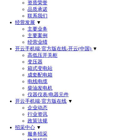
资质荣誉
品质承诺
联系我们
经营发展
▼
主要业务
主要案例
经营业绩
开云手机端·官方版在线-开云(中国)
▼
高低压开关柜
变压器
箱式变电站
成套配电箱
电线电缆
柴油发电机
仪器仪表/电器元件
开云手机端·官方版在线
▼
企业动态
行业资讯
政策法规
招采中心
▼
服务招采