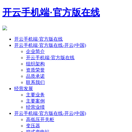
开云手机端·官方版在线
开云手机端·官方版在线
开云手机端·官方版在线-开云(中国)
企业简介
开云手机端·官方版在线
组织架构
资质荣誉
品质承诺
联系我们
经营发展
主要业务
主要案例
经营业绩
开云手机端·官方版在线-开云(中国)
高低压开关柜
变压器
箱式变电站