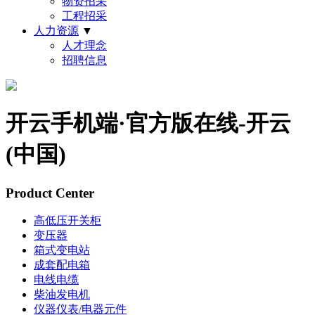
物资招采
工程招采
人力资源
▼
人才理念
招聘信息
开云手机端·官方版在线-开云
(中国)
Product Center
高低压开关柜
变压器
箱式变电站
成套配电箱
电线电缆
柴油发电机
仪器仪表/电器元件