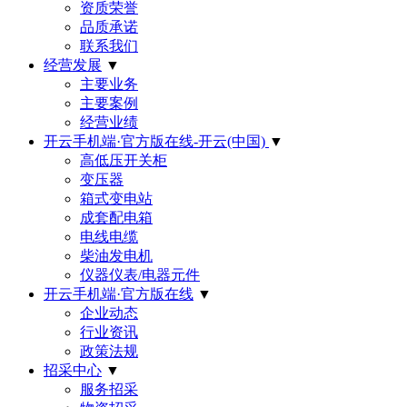
资质荣誉
品质承诺
联系我们
经营发展
▼
主要业务
主要案例
经营业绩
开云手机端·官方版在线-开云(中国)
▼
高低压开关柜
变压器
箱式变电站
成套配电箱
电线电缆
柴油发电机
仪器仪表/电器元件
开云手机端·官方版在线
▼
企业动态
行业资讯
政策法规
招采中心
▼
服务招采