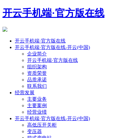
开云手机端·官方版在线
开云手机端·官方版在线
开云手机端·官方版在线-开云(中国)
企业简介
开云手机端·官方版在线
组织架构
资质荣誉
品质承诺
联系我们
经营发展
主要业务
主要案例
经营业绩
开云手机端·官方版在线-开云(中国)
高低压开关柜
变压器
箱式变电站