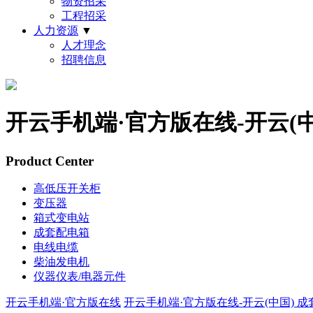
物资招采
工程招采
人力资源
▼
人才理念
招聘信息
开云手机端·官方版在线-开云(中
Product Center
高低压开关柜
变压器
箱式变电站
成套配电箱
电线电缆
柴油发电机
仪器仪表/电器元件
开云手机端·官方版在线
开云手机端·官方版在线-开云(中国)
成