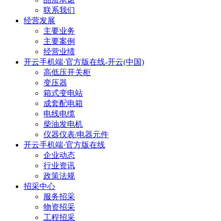
联系我们
经营发展
主要业务
主要案例
经营业绩
开云手机端·官方版在线-开云(中国)
高低压开关柜
变压器
箱式变电站
成套配电箱
电线电缆
柴油发电机
仪器仪表/电器元件
开云手机端·官方版在线
企业动态
行业资讯
政策法规
招采中心
服务招采
物资招采
工程招采