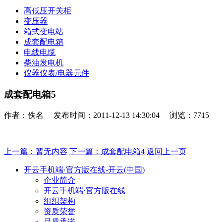
高低压开关柜
变压器
箱式变电站
成套配电箱
电线电缆
柴油发电机
仪器仪表/电器元件
成套配电箱5
作者：佚名 发布时间：2011-12-13 14:30:04 浏览：7715
上一篇：
暂无内容
下一篇：
成套配电箱4
返回上一页
开云手机端·官方版在线-开云(中国)
企业简介
开云手机端·官方版在线
组织架构
资质荣誉
品质承诺