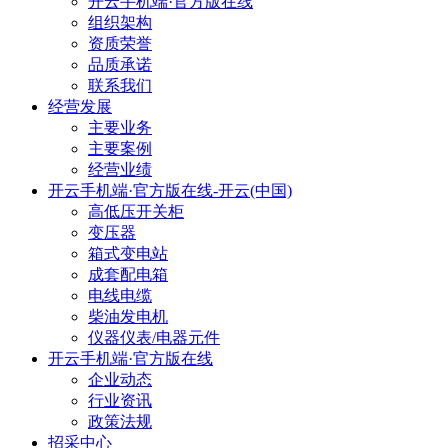
开云手机端·官方版在线
组织架构
资质荣誉
品质承诺
联系我们
经营发展
主要业务
主要案例
经营业绩
开云手机端·官方版在线-开云(中国)
高低压开关柜
变压器
箱式变电站
成套配电箱
电线电缆
柴油发电机
仪器仪表/电器元件
开云手机端·官方版在线
企业动态
行业资讯
政策法规
招采中心