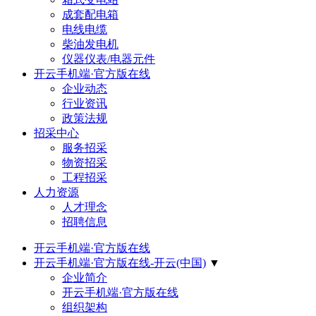
成套配电箱
电线电缆
柴油发电机
仪器仪表/电器元件
开云手机端·官方版在线
企业动态
行业资讯
政策法规
招采中心
服务招采
物资招采
工程招采
人力资源
人才理念
招聘信息
开云手机端·官方版在线
开云手机端·官方版在线-开云(中国)
▼
企业简介
开云手机端·官方版在线
组织架构