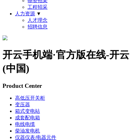
物资招采
工程招采
人力资源
▼
人才理念
招聘信息
开云手机端·官方版在线-开云
(中国)
Product Center
高低压开关柜
变压器
箱式变电站
成套配电箱
电线电缆
柴油发电机
仪器仪表/电器元件