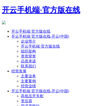
开云手机端·官方版在线
开云手机端·官方版在线
开云手机端·官方版在线-开云(中国)
企业简介
开云手机端·官方版在线
组织架构
资质荣誉
品质承诺
联系我们
经营发展
主要业务
主要案例
经营业绩
开云手机端·官方版在线-开云(中国)
高低压开关柜
变压器
箱式变电站