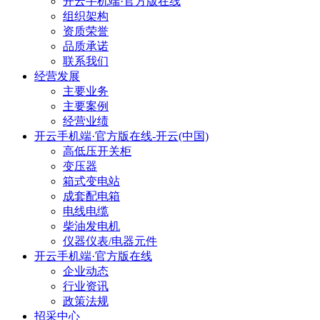
开云手机端·官方版在线
组织架构
资质荣誉
品质承诺
联系我们
经营发展
主要业务
主要案例
经营业绩
开云手机端·官方版在线-开云(中国)
高低压开关柜
变压器
箱式变电站
成套配电箱
电线电缆
柴油发电机
仪器仪表/电器元件
开云手机端·官方版在线
企业动态
行业资讯
政策法规
招采中心