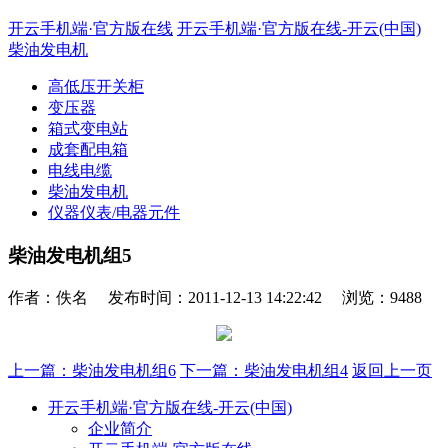
开云手机端·官方版在线
开云手机端·官方版在线-开云(中国)
柴油发电机
高低压开关柜
变压器
箱式变电站
成套配电箱
电线电缆
柴油发电机
仪器仪表/电器元件
柴油发电机组5
作者：佚名 发布时间：2011-12-13 14:22:42 浏览：9488
上一篇：
柴油发电机组6
下一篇：
柴油发电机组4
返回上一页
开云手机端·官方版在线-开云(中国)
企业简介