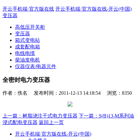
开云手机端·官方版在线
开云手机端·官方版在线-开云(中国)
变压器
高低压开关柜
变压器
箱式变电站
成套配电箱
电线电缆
柴油发电机
仪器仪表/电器元件
全密封电力变压器
作者：佚名 发布时间：2011-12-13 14:18:54 浏览：8350
上一篇：
树脂浇注干式电力变压器
下一篇：
S(B)13-M系列油
浸式配电变压器
返回上一页
开云手机端·官方版在线-开云(中国)